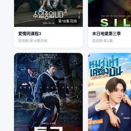
第16集完结
爱情同课程3
末日地堡第三季
连续剧
第16集完结
连续剧
第3集