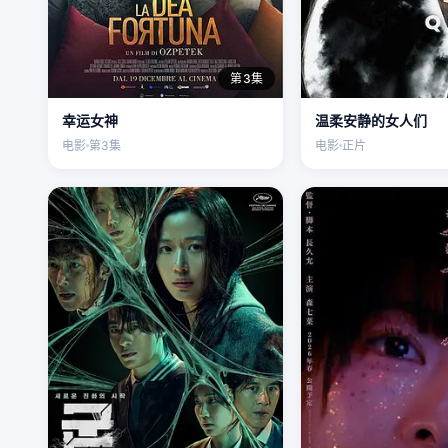
第3集
幸运女神
温柔安静的女人们
电影
第3集
电影
正片