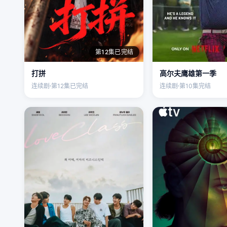
第12集已完结
打拼
高尔夫鹰雄第一季
连续剧
第12集已完结
连续剧
第10集完结