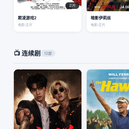
正片
欺凌游戏2
暗影伊莉丝
电影
正片
电影
正片
📺 连续剧
12部