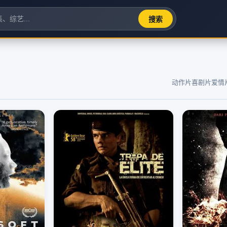
搜索
动作片
喜剧片
爱情