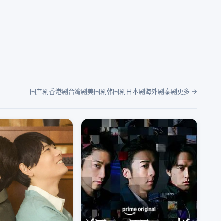
国产剧
香港剧
台湾剧
美国剧
韩国剧
日本剧
海外剧
泰剧
更多 →