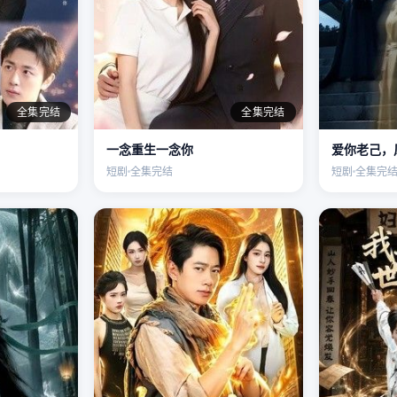
全集完结
全集完结
一念重生一念你
爱你老己，
短剧
全集完结
短剧
全集完