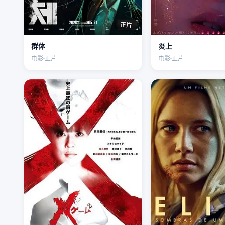
正片
群体
炎上
电影
正片
电影
正片