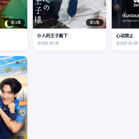
第3集
第3集
仆人的王子殿下
心动禁止
连续剧
第3集
连续剧
第4集